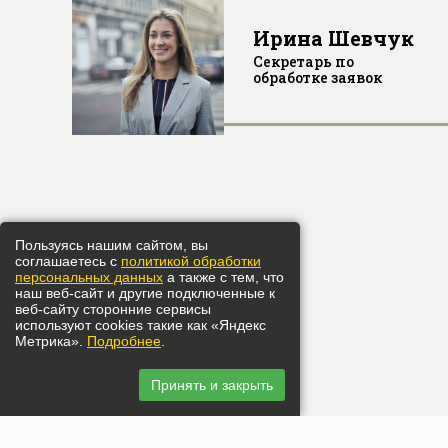
Ирина Шевчук
Секретарь по
ла
обработке заявок
Пользуясь нашим сайтом, вы
соглашаетесь с
политикой обработки
персональных данных
а также с тем, что
наш веб-сайт и другие подключенные к
веб-сайту сторонние сервисы
используют cookies такие как «Яндекс
Метрика».
Подробнее
.
Принять и закрыть