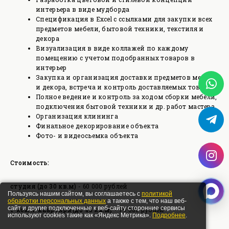
интерьера в виде мудборда
Спецификация в Excel с ссылками для закупки всех
предметов мебели, бытовой техники, текстиля и
декора
Визуализация в виде коллажей по каждому
помещению с учетом подобранных товаров в
интерьер
Закупка и организация доставки предметов мебели
и декора, встреча и контроль доставляемых товаров
Полное ведение и контроль за ходом сборки мебели,
подключения бытовой техники и др. работ мастера
Организация клининга
Финальное декорирование объекта
Фото- и видеосьемка объекта
Стоимость:
студия (до 30 кв.м)
- 60 000 рублей
Пользуясь нашим сайтом, вы соглашаетесь с
политикой
обработки персональных данных
а также с тем, что наш веб-
сайт и другие подключенные к веб-сайту сторонние сервисы
1-комн. квартира (до 45 кв.м)
- 70 000 рублей
используют cookies такие как «Яндекс Метрика».
Подробнее
.