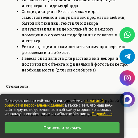
интерьера в виде мудборда
Спецификация в Ехсе с ссылками для
самостоятельной закупки всех предметов мебели,
бытовой техники, текстиля и декора
Визуализация в виде коллажей по каждому
помещению с учетом подобранных товаров в
интерьер
Рекомендации по самостоятельному проведению
фотосьемки на объекте
1 выезд специалиста для расстановки декора и
подготовки объекта к финальной фотосъемке при
необходимости (для Новосибирска)
Стоимость:
Студия и 1-комн. квартира (до 45 кв.м)
- 35 000 рублей
Пользуясь нашим сайтом, вы соглашаетесь с
политикой
обработки персональных данных
а также с тем, что наш веб-
сайт и другие подключенные к веб-сайту сторонние сервисы
используют cookies такие как «Яндекс Метрика».
Подробнее
.
2-комн. квартира (до 70 кв.м)
- 45 000 рублей
Принять и закрыть